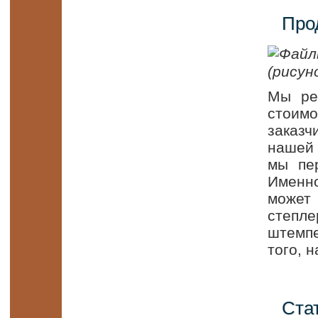
Про
Мы ре
стоим
заказч
нашей 
мы пе
Именн
может 
степл
штемп
того, 
Ста