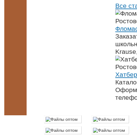
Все ст
Фломас
Заказа
школьн
Krause
Хатбер
Катало
Оформи
телефо