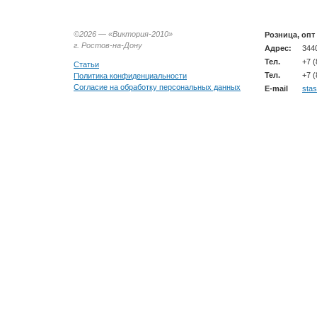
©2026 —
«Виктория-2010»
Розница, опт
г. Ростов-на-Дону
Адрес:
3440
Тел.
+7 (
Статьи
Тел.
+7 (
Политика конфиденциальности
Согласие на обработку персональных данных
E-mail
sta