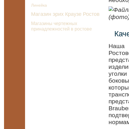
необхо
Линейка
Магазин эрих Краузе Ростов
Магазины чертежных
принадлежностей в ростове
Кач
Наша 
Ростов
предст
издел
уголк
боков
кото
трансп
предст
Braub
подтве
нормам