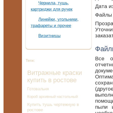
Чернила, тушь,
Дата и
картриджи для ручек
Файлы 
Линейки, угольники,
Прозр
трафареты и прочее
Уточни
заказа
Визитницы
Файл
Все о
Теги:
отчетн
докуме
Витражные краски
Оптим
купить в ростове
сохра
(друго
Готовальня
выполн
Короб архивный настольный
помощ
Купить тушь чертежную в
пыли 
ростове