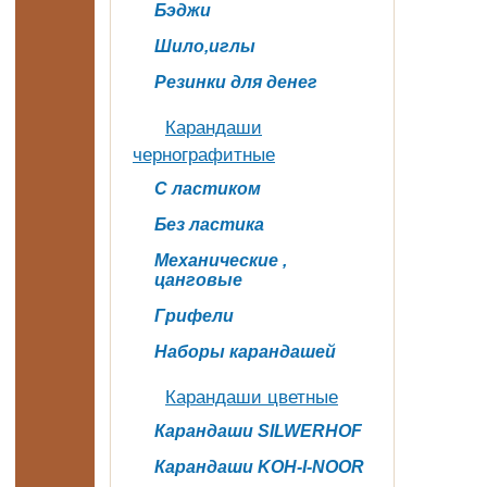
Бэджи
Шило,иглы
Резинки для денег
Карандаши
чернографитные
С ластиком
Без ластика
Механические ,
цанговые
Грифели
Наборы карандашей
Карандаши цветные
Карандаши SILWERHOF
Карандаши KOH-I-NOOR