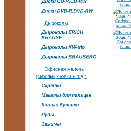
Диски CD-R,CD-RW
Диски DVD-R,DVD-RW
Дыроколы
Дыроколы ERICH
KRAUSE
Дыроколы KW-trio
Дыроколы BRAUBERG
Офисная мелочь
(скрепки,кнопки и т.д.)
Скрепки
Макалки для пальцев
Кнопки,булавки
Лупы
Зажимы