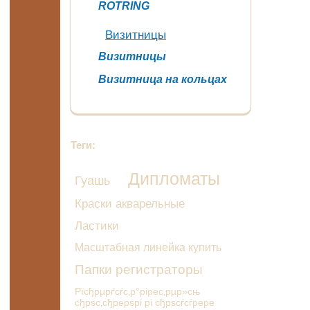
ROTRING
Визитницы
Визитницы
Визитница на кольцах
Теги:
Дипломаты
Гуашь
Краски акварельные
Ластики
Масштабная линейка купить
Папки регистраторы
Рїсђрµрґсѓс‚р°рірес‚рµр»сњ
сђрѕс‚сђрерѕрі рі сђрѕсѓсѓрере