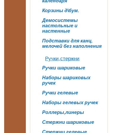
календаря
Корзины д\бум.
Демосистемы
настольные и
настенные
Подставки для канц.
мелочей без наполнения
Ручки,стержни
Ручки шариковые
Наборы шариковых
ручек
Ручки гелевые
Наборы гелевых ручек
Роллеры,линеры
Стержни шариковые
Стержни гелевые