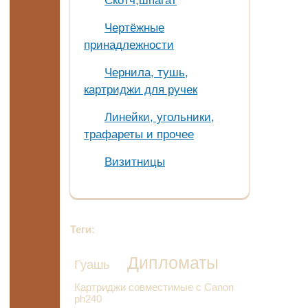
Скотч,шпагат
Чертёжные
принадлежности
Чернила, тушь,
картриджи для ручек
Линейки, угольники,
трафареты и прочее
Визитницы
Теги:
Дипломаты
Гуашь
Картриджи совместимые с Canon
ph240