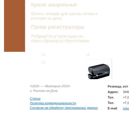
Краски акварельные
Купить тетради для школы оптом в
ростове на дону
Папки регистраторы
Рїсђрµрґсѓс‚р°рірес‚рµр»сњ
сђрѕс‚сђрерѕрі рі сђрѕсѓсѓрере
©2026 —
«Виктория-2010»
Розница, опт
г. Ростов-на-Дону
Адрес:
3440
Тел.
+7 (
Статьи
Тел.
+7 (
Политика конфиденциальности
Согласие на обработку персональных данных
E-mail
sta