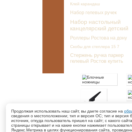
Клей карандаш
Набор гелевых ручек
Набор настольный
канцелярский детский
Роллеры Ростова на дону
Скобы для степлера 15 7
Стержень ручка паркер
гелевый Ростов купить
©2026 —
«Виктория-2010»
Продолжая использовать наш сайт, вы даете согласие на
обр
г. Ростов-на-Дону
сведения о местоположении; тип и версия ОС; тип и версия б
источник, откуда пользователь пришел на сайт; с какого сайт
Статьи
страницы открывает и на какие кнопки нажимает пользовате
Политика конфиденциальности
Яндекс.Метрика в целях функционирования сайта, проведения
Согласие на обработку персональных да