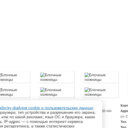
Розница, опт магазин «Канцтовары»
Кор
аботку файлов cookie и пользовательских данных
:
Адрес:
344002, Ростов-на-Дону, ул. Социалистическая, 50 «A»
Адре
раузера; тип устройства и разрешение его экрана;
а или по какой рекламе; язык ОС и браузера; какие
Тел.
+7 (863) 240-92-51
ул. 
ль; IP-адрес — с помощью интернет-сервиса
Тел.
+7 (863) 244-15-17
Тел.
 ретаргетинга, а также статистических
нных
E-mail
stasm@aaanet.ru
Тел.