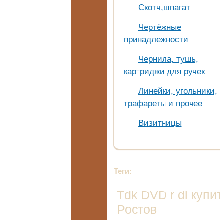
Скотч,шпагат
Чертёжные
принадлежности
Чернила, тушь,
картриджи для ручек
Линейки, угольники,
трафареты и прочее
Визитницы
Теги:
Tdk DVD r dl купи
Ростов