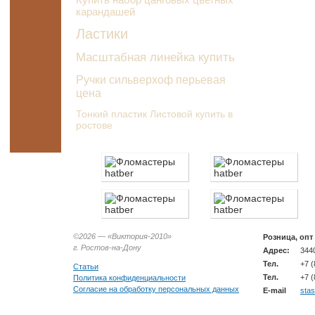
карандашей
Ластики
Масштабная линейка купить
Ручки сильверхоф перьевая
цена
Тонкий пластик Листовой купить в
ростове
©2026 —
«Виктория-2010»
Розница, опт
г. Ростов-на-Дону
Адрес:
3440
Тел.
+7 (
Статьи
Тел.
+7 (
Политика конфиденциальности
Согласие на обработку персональных данных
E-mail
sta