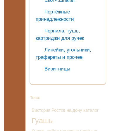
Скотч,шпагат
Чертёжные
принадлежности
Чернила, тушь,
картриджи для ручек
Линейки, угольники,
трафареты и прочее
Визитницы
Теги:
Виктория Ростов на дону каталог
Гуашь
Купить набор цанговых цветных