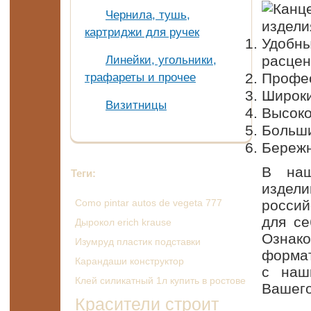
Чернила, тушь,
картриджи для ручек
Удобны
расцен
Линейки, угольники,
Профес
трафареты и прочее
Широки
Визитницы
Высоко
Больши
Бережн
В наш
Теги:
издели
Como pintar autos de vegeta 777
россий
для се
Дырокол erich krause
Ознак
Изумруд пластик подставки
формат
Карандаши конструктор
с наш
Клей силикатный 1л купить в ростове
Вашего
Красители строит