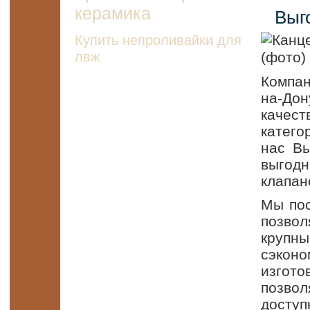
керамика
Выг
Купить непроливайки для
лвж
Компан
на-Дон
качест
катего
нас Вы
выгод
клапан
Мы пос
позвол
крупн
сэкон
изгот
позво
досту