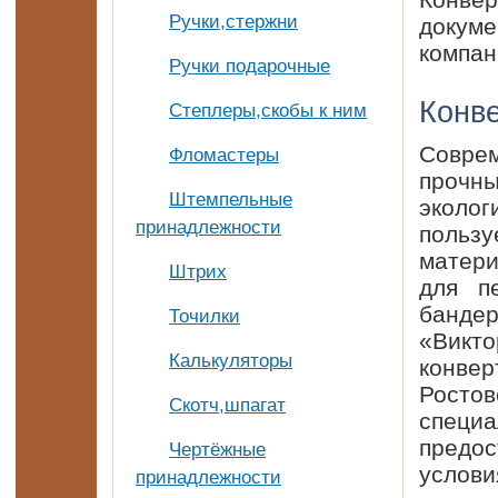
Конвер
Ручки,стержни
докум
компан
Ручки подарочные
Конве
Степлеры,скобы к ним
Совре
Фломастеры
прочн
Штемпельные
эколо
принадлежности
польз
матери
Штрих
для п
банде
Точилки
«Викт
Калькуляторы
конве
Росто
Скотч,шпагат
специа
предо
Чертёжные
услови
принадлежности