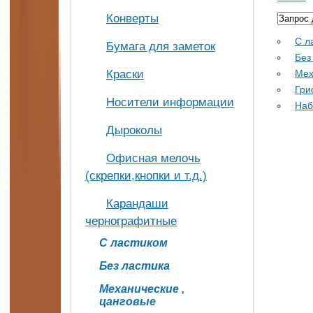
Конверты
С л
Бумага для заметок
Без
Краски
Мех
Гри
Носители информации
Наб
Дыроколы
Офисная мелочь
(скрепки,кнопки и т.д.)
Карандаши
чернографитные
С ластиком
Без ластика
Механические ,
цанговые