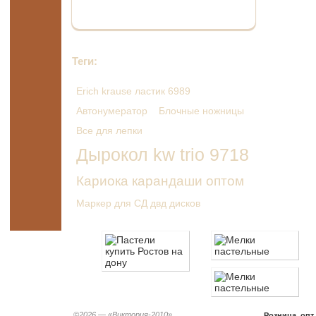
Теги:
Erich krause ластик 6989
Автонумератор
Блочные ножницы
Все для лепки
Дырокол kw trio 9718
Кариока карандаши оптом
Маркер для СД двд дисков
©2026 —
«Виктория-2010»
Розница, опт