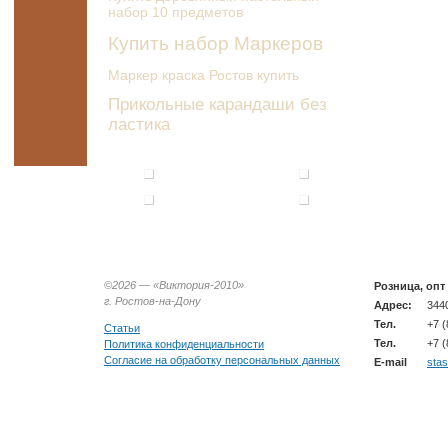
набор 10 предметов
Купить набор Маркеров
Маркер краска Ростов купить
Прикольные карандаши без
ластика
©2026 —
«Виктория-2010»
Розница, опт
г. Ростов-на-Дону
Адрес:
3440
Тел.
+7 (
Статьи
Тел.
+7 (
Политика конфиденциальности
Согласие на обработку персональных данных
E-mail
sta