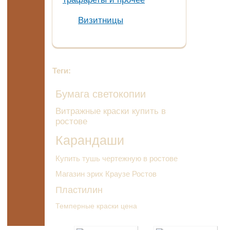
Визитницы
Теги:
Бумага светокопии
Витражные краски купить в
ростове
Карандаши
Купить тушь чертежную в ростове
Магазин эрих Краузе Ростов
Пластилин
Темперные краски цена