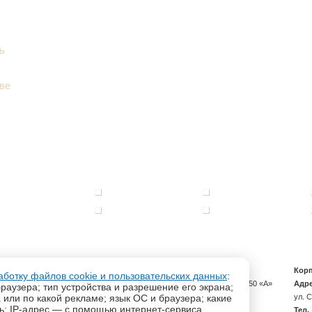
ь
ве
Розница, опт магазин «Канцтовары»
Кор
аботку файлов cookie и пользовательских данных
:
Адрес:
344002, Ростов-на-Дону, ул. Социалистическая, 50 «A»
Адре
раузера; тип устройства и разрешение его экрана;
а или по какой рекламе; язык ОС и браузера; какие
Тел.
+7 (863) 240-92-51
ул. 
ль; IP-адрес — с помощью интернет-сервиса
Тел.
+7 (863) 244-15-17
Тел.