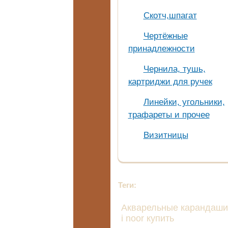
Скотч,шпагат
Чертёжные
принадлежности
Чернила, тушь,
картриджи для ручек
Линейки, угольники,
трафареты и прочее
Визитницы
Теги:
Акварельные карандаши
i noor купить