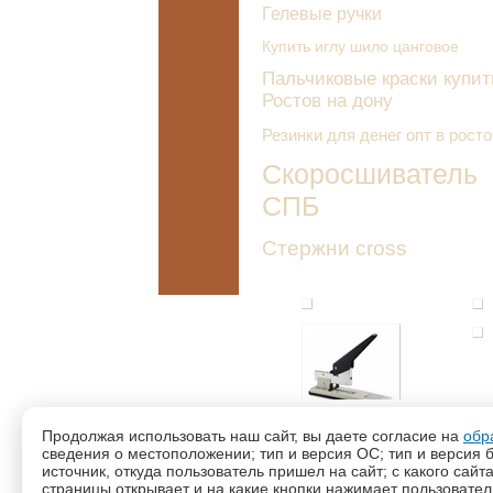
Гелевые ручки
Купить иглу шило цанговое
Пальчиковые краски купит
Ростов на дону
Резинки для денег опт в росто
Скоросшиватель
СПБ
Стержни cross
©2026 —
«Виктория-2010»
Продолжая использовать наш сайт, вы даете согласие на
обр
г. Ростов-на-Дону
сведения о местоположении; тип и версия ОС; тип и версия б
источник, откуда пользователь пришел на сайт; с какого сайт
Статьи
страницы открывает и на какие кнопки нажимает пользовате
Политика конфиденциальности