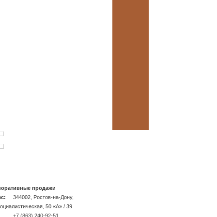
поративные продажи
с:
344002, Ростов-на-Дону,
Социалистическая, 50 «A» / 39
+7 (863) 240-92-51