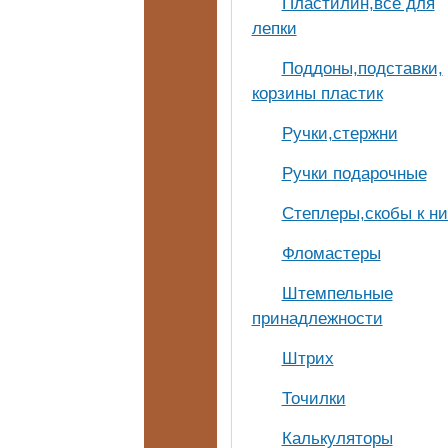
Пластилин,всё для
лепки
Поддоны,подставки,
корзины пластик
Ручки,стержни
Ручки подарочные
Степлеры,скобы к н
Фломастеры
Штемпельные
принадлежности
Штрих
Точилки
Калькуляторы