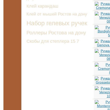
Клей карандаш
Клей от мышей Ростов на дону
Набор гелевых ручек
Роллеры Ростова на дону
Скобы для степлера 15 7