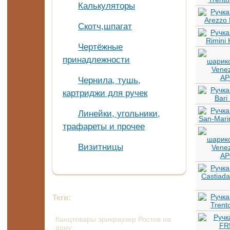
Калькуляторы
Скотч,шпагат
Чертёжные
принадлежности
Чернила, тушь,
картриджи для ручек
Линейки, угольники,
трафареты и прочее
Визитницы
Теги:
Канцтовары эрикраузер Ростов на
дону