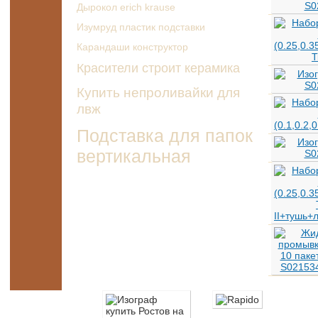
Дырокол erich krause
Изумруд пластик подставки
Карандаши конструктор
Красители строит керамика
Купить непроливайки для
лвж
Подставка для папок
вертикальная