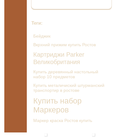
Теги:
Бейджик
Вкрхний прижим купить Ростов
Картриджи Parker
Великобритания
Купить деревянный настольный
набор 10 предметов
Купить металичиский штурманский
транспортир в ростове
Купить набор
Маркеров
Маркер краска Ростов купить