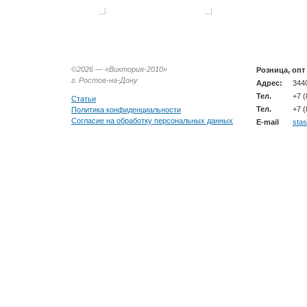
©2026 —
«Виктория-2010»
Розница, опт
г. Ростов-на-Дону
Адрес:
3440
Тел.
+7 (
Статьи
Тел.
+7 (
Политика конфиденциальности
Согласие на обработку персональных данных
E-mail
sta