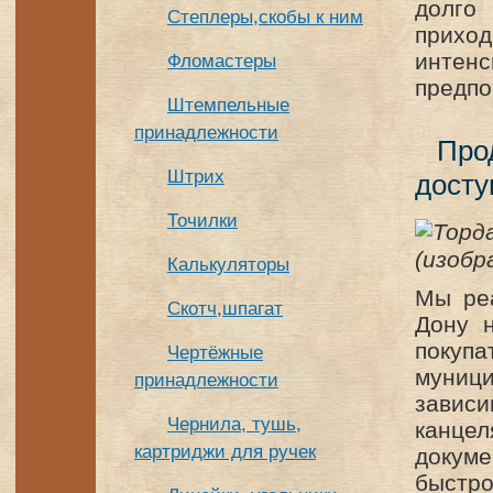
долго
Степлеры,скобы к ним
прихо
интен
Фломастеры
предпо
Штемпельные
принадлежности
Про
Штрих
досту
Точилки
Калькуляторы
Мы реа
Скотч,шпагат
Дону н
покупа
Чертёжные
муниц
принадлежности
завис
Чернила, тушь,
канце
картриджи для ручек
докуме
быстро