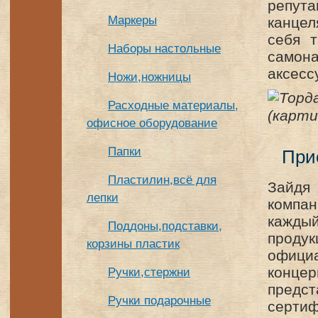
репут
Маркеры
канцел
себя т
Наборы настольные
самон
аксесс
Ножи,ножницы
Расходные материалы,
офисное оборудование
Папки
При
Пластилин,всё для
Зайдя
лепки
компа
кажды
Поддоны,подставки,
продук
корзины пластик
офици
концер
Ручки,стержни
предс
Ручки подарочные
серти