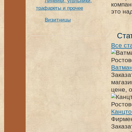
Линейки, угольники,
компан
трафареты и прочее
это на
Визитницы
Ста
Все ст
Теги:
Виктория Ростов на
Ватман
дону каталог
Заказа
магази
Демо система настенная
цене, 
Корзина для бумаг пластиковая 12 л
Купить набор цанговых
цветных карандашей
Канцто
Мелки пастельные
Ростов шпагат
Фирмен
Заказа
Скотч двух сторонний купить