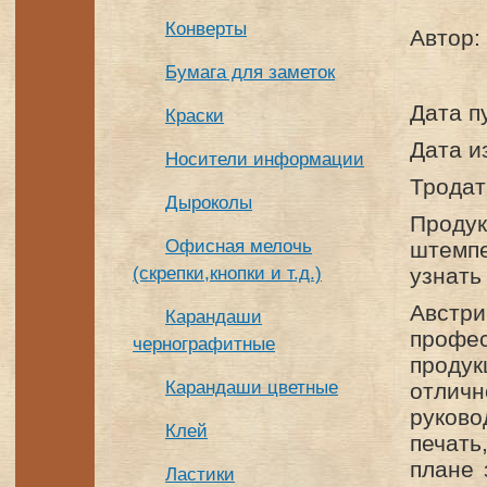
Конверты
Автор:
Бумага для заметок
Дата п
Краски
Дата и
Носители информации
Тродат
Дыроколы
Проду
Офисная мелочь
штемпе
(скрепки,кнопки и т.д.)
узнать
Австр
Карандаши
профе
чернографитные
проду
Карандаши цветные
отлич
руков
Клей
печать
плане 
Ластики